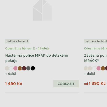
Jedině v Benlemi
Jedině v Benlemi
Odesíláme během 2 - 4 týdnů
Odesíláme běhe
Nástěnná police MRAK do dětského
Závěsná poli
pokoje
MRÁČKY
+ další
+ další
1 390 Kč
1 490 Kč
ZOBRAZIT
od