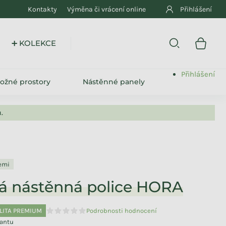
Kontakty
Výměna či vrácení online
Přihlášení
➕ KOLEKCE
Přihlášení
ložné prostory
Nástěnné panely
.
lemi
á nástěnná police HORA
LITA PREMIUM
Podrobnosti hodnocení
Průměrné hodnocení produktu je 0,0 z 5 hvězdiček.
iantu