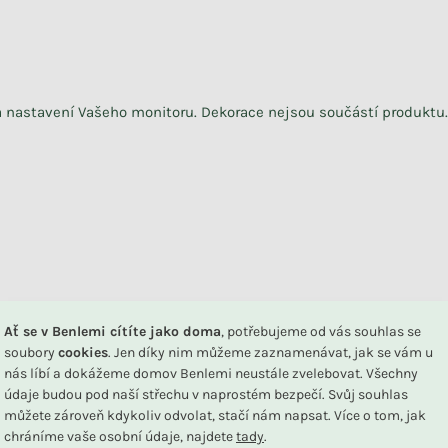
na nastavení Vašeho monitoru. Dekorace nejsou součástí produktu.
DU
Ať se v Benlemi cítíte jako doma
, potřebujeme od vás souhlas se
soubory
cookies
. Jen díky nim můžeme zaznamenávat, jak se vám u
nás líbí a dokážeme domov Benlemi neustále zvelebovat. Všechny
údaje budou pod naší střechu v naprostém bezpečí. Svůj souhlas
Související produkty
můžete zároveň kdykoliv odvolat, stačí nám napsat. Více o tom, jak
chráníme vaše osobní údaje, najdete
tady
.