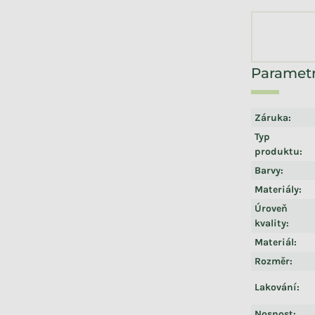
Záruka
:
Typ
produktu
:
Barvy
:
Materiály
:
Úroveň
kvality
:
Materiál
:
Rozměr
:
Lakování
:
Nosnost
: