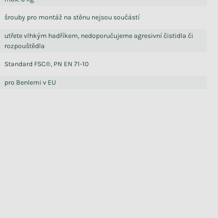
šrouby pro montáž na stěnu nejsou součástí
utřete vlhkým hadříkem, nedoporučujeme agresivní čistidla či
rozpouštědla
Standard FSC®, PN EN 71-10
pro Benlemi v EU