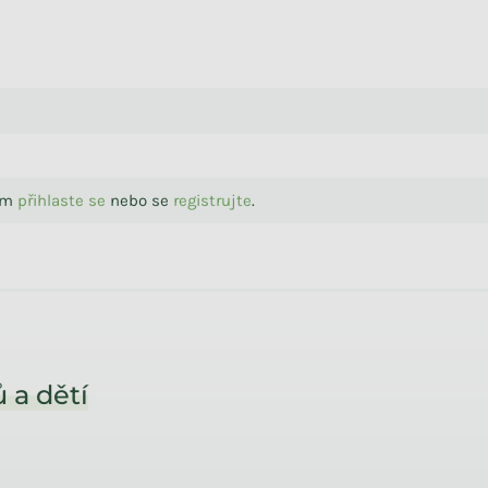
sím
přihlaste se
nebo se
registrujte
.
 a dětí