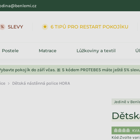
odina@benlemi.cz
SLEVY
6 TIPŮ PRO RESTART POKOJÍKU
Postele
Matrace
Lůžkoviny a textil
Ú
Vybavte pokojík do září včas. 🎀 S kódem PROTEBE5 máte ještě 5% slevu
ice
Dětská nástěnná police HORA
Jedině v Ben
Dětsk
KVA
Kód:
Zvolte var