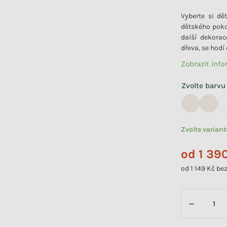
Vyberte si d
dětského poko
další dekorac
dřeva, se hodí 
Zobrazit inf
Zvolte barvu
Zvolte varian
od
1 39
od
1 149 Kč
bez
Měrná cena:
−