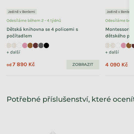
Jedině v Benlemi
Jedině v Benlemi
Odesíláme během 2 - 4 týdnů
Odesíláme běhe
Dětská knihovna se 4 policemi s
Montessori o
počítadlem
dětského po
Odesíláme během 2 - 4 týdnů
+ další
+ další
Nástěnná police MRAK do
dětského pokoje
7 890 Kč
4 090 Kč
ZOBRAZIT
od
+ další
1 490 Kč
Potřebné příslušenství, které ocení