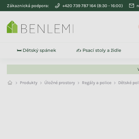
Přejít na obsah
Zákaznická podpora:
+420 739 787 164
r
🛏️ Dětský spánek
✍️ Psací stoly a židle
Produkty
Úložné prostory
Regály a police
Dětské pol