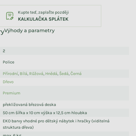
Kupte teď, zaplaťte později
KALKULAČKA SPLÁTEK
Výhody a parametry
2
Police
Přírodní
,
Bílá
,
Růžová
,
Hnědá
,
Šedá
,
Černá
Dřevo
Premium
překližovaná březová deska
50 cm šířka x 10 cm výška x 12,5 cm hloubka
EKO barvy vhodné pro dětský nábytek i hračky (viditelná
struktura dřeva)
max. 6 kg