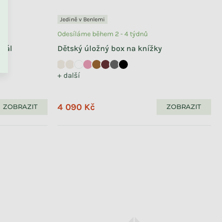
Jedině v Benlemi
Odesíláme během 2 - 4 týdnů
egál
Dětský úložný box na knížky
+ další
Odesíláme během 2 - 4 týdnů
Police na knihy do dětského
pokoje MRAK
4 090 Kč
ZOBRAZIT
ZOBRAZIT
+ další
1 290 Kč
od