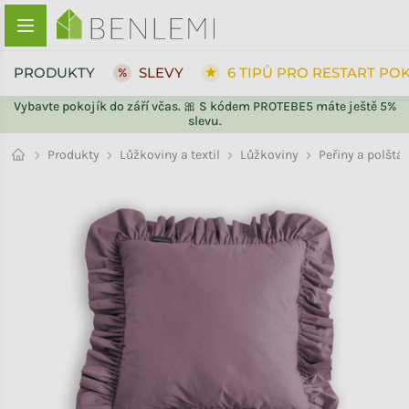
Přejít na obsah
PRODUKTY
SLEVY
6 TIPŮ PRO RESTART PO
Vybavte pokojík do září včas. 🎀 S kódem PROTEBE5 máte ještě 5%
slevu.
ZPĚT DO OBCHODU
Produkty
Lůžkoviny a textil
Lůžkoviny
Peřiny a polštář