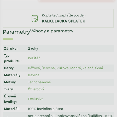
Kupte teď, zaplaťte později
KALKULAČKA SPLÁTEK
Výhody a parametry
Záruka
:
2 roky
Typ
Polštář
produktu
:
Barvy
:
Béžová
,
Červená
,
Růžová
,
Modrá
,
Zelená
,
Šedá
Materiály
:
Bavlna
Motivy
:
Jednobarevné
Tvary
:
Čtvercový
Úroveň
Exclusive
kvality
:
Materiál
:
100% bavlněné plátno
antialergenní silikonizované vlákno (kuličky) - 100%