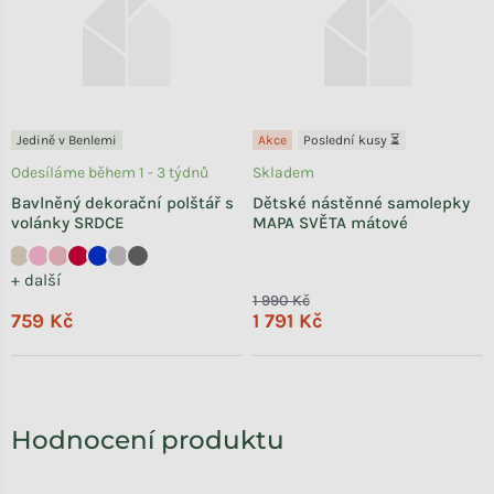
Jedině v Benlemi
Akce
Poslední kusy ⏳
Odesíláme během 1 - 3 týdnů
Skladem
Bavlněný dekorační polštář s
Dětské nástěnné samolepky
volánky SRDCE
MAPA SVĚTA mátové
+ další
1 990 Kč
759 Kč
1 791 Kč
Hodnocení produktu