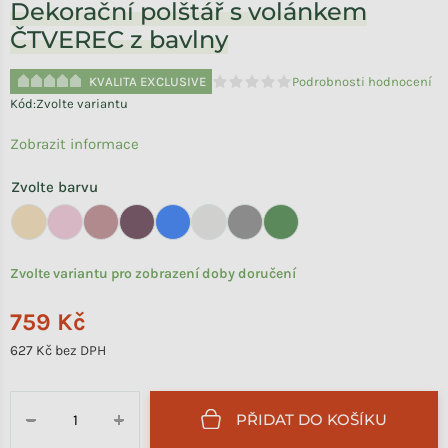
Dekorační polštář s volánkem
ČTVEREC z bavlny
KVALITA EXCLUSIVE
Podrobnosti hodnocení
Průměrné hodnocení produktu je 
Kód:
Zvolte variantu
Zobrazit informace
Zvolte barvu
Zvolte variantu pro zobrazení doby doručení
759 Kč
627 Kč bez DPH
Měrná cena:
PŘIDAT DO KOŠÍKU
−
+