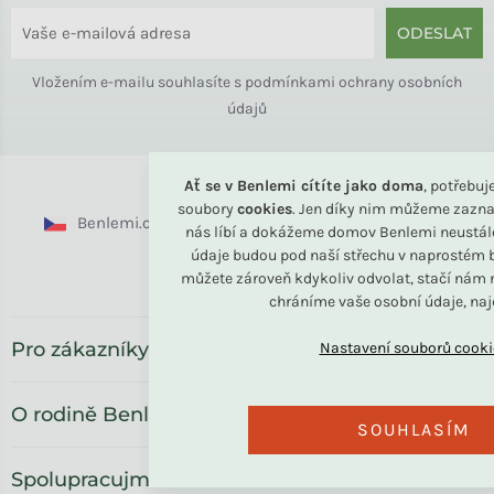
ODESLAT
Vložením e-mailu souhlasíte s
podmínkami ochrany osobních
údajů
Ať se v Benlemi cítíte jako doma
, potřebu
soubory
cookies
. Jen díky nim můžeme zazna
Benlemi.cz
Benlemi.sk
Benlemi.com
nás líbí a dokážeme domov Benlemi neustál
údaje budou pod naší střechu v naprostém b
Benlemi.ro
můžete zároveň kdykoliv odvolat, stačí nám n
chráníme vaše osobní údaje, na
Pro zákazníky
O rodině Benlemi
SOUHLASÍM
Spolupracujme