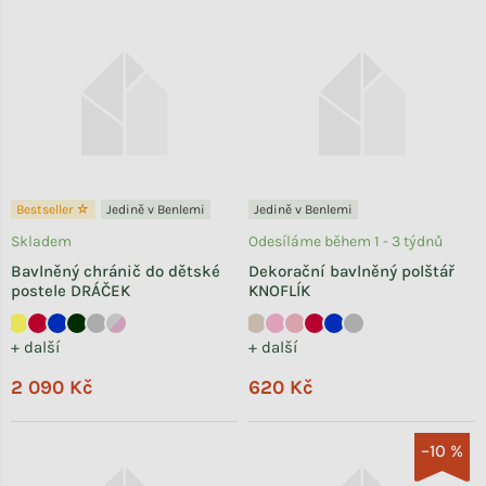
Bestseller ☆
Jedině v Benlemi
Jedině v Benlemi
Skladem
Odesíláme během 1 - 3 týdnů
Bavlněný chránič do dětské
Dekorační bavlněný polštář
postele DRÁČEK
KNOFLÍK
+ další
+ další
2 090 Kč
620 Kč
–10 %