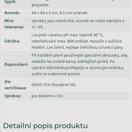
Výplň
:
polyester
Rozměr
:
40 x 40 x 5 cm, 6,5 cm volánek
Míra
výrobky jsou ručně šité, rozměr se může odchýlit o
tolerance
:
+/- 5%
Lze prát v pračce při max. teplotě 30 °C,
Údržba
:
odstřeďování max. 800 otáček. Nesušit v sušičce.
Nebělit. Lze žehlit, nejlépe žehličkou s funkcí páry.
Při každém praní používejte speciální ubrousky, aby
nedošlo ke změně barvy světlejších prvků. Po
Doporučení
:
vyprání důkladně protřepejte a vytvarujte volánky,
sušte ve vodorovné poloze.
Dle
OEKO-TEX Standard 100
certifikace
:
Výrobce
:
pro Benlemi v EU
Detailní popis produktu