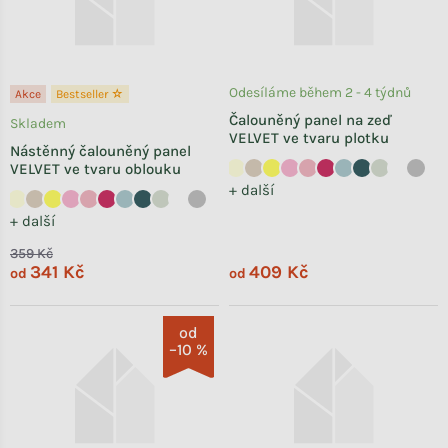
Odesíláme během 2 - 4 týdnů
Akce
Bestseller ☆
Čalouněný panel na zeď
Skladem
VELVET ve tvaru plotku
Nástěnný čalouněný panel
VELVET ve tvaru oblouku
+ další
+ další
359 Kč
341 Kč
409 Kč
od
od
od
–10 %