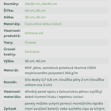
Rozměry
:
30x30 cm
,
40x40 cm
Šířka
:
40 cm
,
30 cm
Délka
:
30 cm
,
40 cm
Materiály
:
Čalouněná látka (velur)
Vlastnosti
Ochrana zdi
produktů
:
Tvary
:
Čtverec
Úroveň
Exclusive
kvality
:
Výška
:
30 cm, 40 cm
MDF, pěna, sametová potahová tkanina (100%
Materiál
:
recyklovaného polyester) 350 g/m
Síla desky 0,7-0,8 cm, tloušťka pěny 2 cm (tloušťka
Rozměr
:
celkem cca 3 cm)
Vlastnosti
dřevěný panel spolu s čalounickou pěnou zajišťují
materiálu
:
dobré tlumení hluku i tepelnou izolaci
panely můžete uchytit pomocí montážního lepidla
Způsob
(není součástí balení), nebo suchého zipu se silným