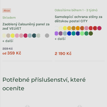
Odesíláme během 1 - 3 týdnů
Akce
Samolepící ochrana stěny za
Skladem
dětskou postel CITY
Zaoblený čalouněný panel za
zeď VELVET
+ další
+ další
359 Kč
359 Kč
2 190 Kč
od
Potřebné příslušenství, které
oceníte