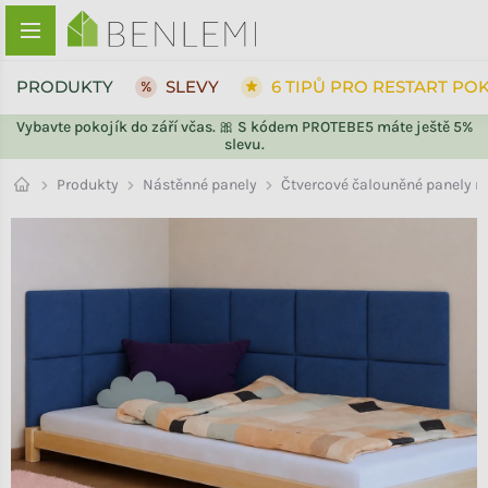
Přejít na obsah
PRODUKTY
SLEVY
6 TIPŮ PRO RESTART PO
Vybavte pokojík do září včas. 🎀 S kódem PROTEBE5 máte ještě 5%
slevu.
ZPĚT DO OBCHODU
ZPĚT DO OBCHODU
Nástěnné panely
Produkty
Čtvercové čalouněné panely n