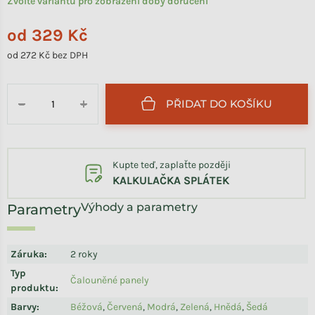
Zvolte variantu pro zobrazení doby doručení
od
329 Kč
od
272 Kč
bez DPH
Měrná cena:
PŘIDAT DO KOŠÍKU
−
+
Kupte teď, zaplaťte později
KALKULAČKA SPLÁTEK
Výhody a parametry
Záruka
:
2 roky
Typ
Čalouněné panely
produktu
:
Barvy
:
Béžová
,
Červená
,
Modrá
,
Zelená
,
Hnědá
,
Šedá