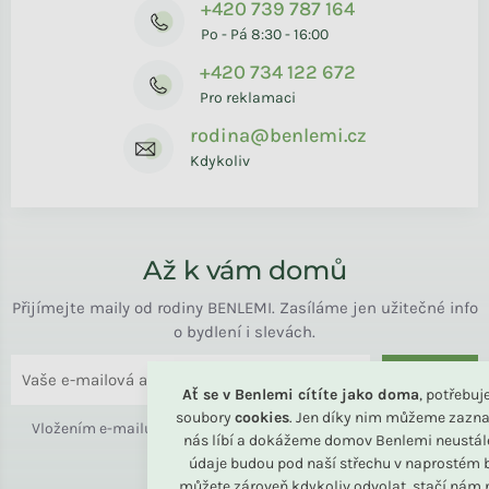
+420 739 787 164
Po - Pá 8:30 - 16:00
+420 734 122 672
Pro reklamaci
rodina@benlemi.cz
Kdykoliv
Až k vám domů
Přijímejte maily od rodiny BENLEMI. Zasíláme jen užitečné info
o bydlení i slevách.
ODESLAT
Ať se v Benlemi cítíte jako doma
, potřebu
soubory
cookies
. Jen díky nim můžeme zazna
Vložením e-mailu souhlasíte s
podmínkami ochrany osobních
nás líbí a dokážeme domov Benlemi neustál
údajů
údaje budou pod naší střechu v naprostém b
můžete zároveň kdykoliv odvolat, stačí nám n