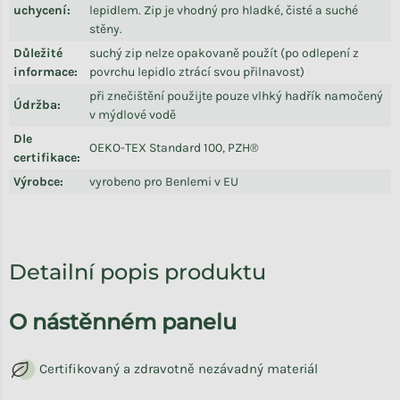
uchycení
:
lepidlem. Zip je vhodný pro hladké, čisté a suché
stěny.
Důležité
suchý zip nelze opakovaně použít (po odlepení z
informace
:
povrchu lepidlo ztrácí svou přilnavost)
při znečištění použijte pouze vlhký hadřík namočený
Údržba
:
v mýdlové vodě
Dle
OEKO-TEX Standard 100, PZH®
certifikace
:
Výrobce
:
vyrobeno pro Benlemi v EU
Detailní popis produktu
O nástěnném panelu
Certifikovaný a zdravotně nezávadný materiál