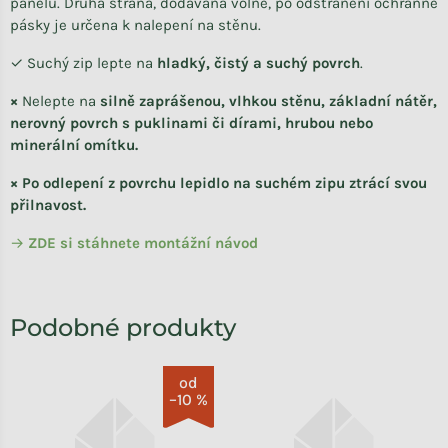
panelu. Druhá strana, dodávaná volně, po odstranění ochranné
pásky je určena k nalepení na stěnu.
✓ Suchý zip lepte na
hladký, čistý a suchý povrch
.
×
Nelepte na
silně zaprášenou, vlhkou stěnu, základní nátěr,
nerovný povrch s puklinami či dírami, hrubou nebo
minerální omítku.
× Po odlepení z povrchu lepidlo na suchém zipu ztrácí svou
přilnavost.
→
ZDE si stáhnete
montážní návod
od
–10 %