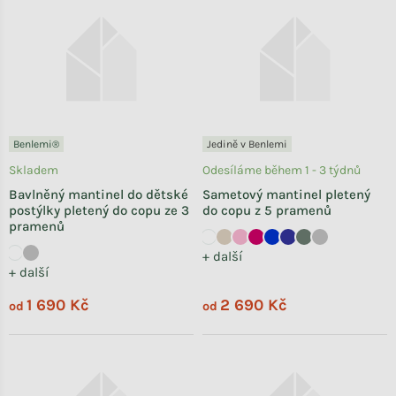
Benlemi®
Jedině v Benlemi
Skladem
Odesíláme během 1 - 3 týdnů
Bavlněný mantinel do dětské
Sametový mantinel pletený
postýlky pletený do copu ze 3
do copu z 5 pramenů
pramenů
+ další
+ další
1 690 Kč
2 690 Kč
od
od