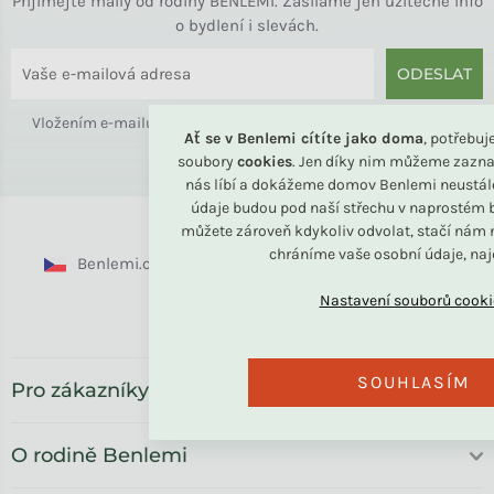
Přijímejte maily od rodiny BENLEMI. Zasíláme jen užitečné info
o bydlení i slevách.
ODESLAT
Vložením e-mailu souhlasíte s
podmínkami ochrany osobních
Ať se v Benlemi cítíte jako doma
, potřebu
údajů
soubory
cookies
. Jen díky nim můžeme zazna
nás líbí a dokážeme domov Benlemi neustál
údaje budou pod naší střechu v naprostém b
můžete zároveň kdykoliv odvolat, stačí nám n
chráníme vaše osobní údaje, na
Benlemi.cz
Benlemi.sk
Benlemi.com
Benlemi.ro
SOUHLASÍM
Pro zákazníky
O rodině Benlemi