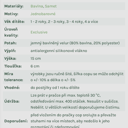
Materiály
:
Bavlna
,
Samet
Motivy
:
Jednobarevné
Věk dítěte
:
1 - 2 roky, 2 - 3 roky, 3 - 4 roky, 4 a více
Úroveň
Exclusive
kvality
:
Potah
:
jemný bavlněný velur (80% bavlna, 20% polyester)
Výplň
:
antialergenní silikonové vlákno
Výška
:
15 cm
Tloušťka
:
6 cm
Míra
výrobky jsou ručně šité, šířka copu se může odchýlit
tolerance
:
o +/- 10% a délka o +/- 5%
Vhodné
:
do postýlky od 1 roku dítěte
Lze prát v pračce při max. teplotě 30 °C,
Údržba
:
odstřeďování max. 400 otáček. Nesušit v sušičce.
Nebělit. U větších velikostí doporučujeme čistírnu.
před vložením do pračky cop srolujte a převažte
Doporučení
:
stuhami na více místech, aby nedošlo k jeho
rozmotání či zdeformování