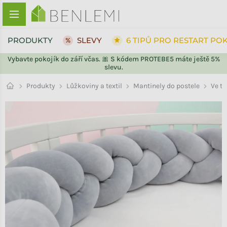
Přejít na obsah
PRODUKTY
SLEVY
6 TIPŮ PRO RESTART PO
Vybavte pokojík do září včas. 🎀 S kódem PROTEBE5 máte ještě 5%
slevu.
ZPĚT DO OBCHODU
Ve t
Produkty
Lůžkoviny a textil
Mantinely do postele