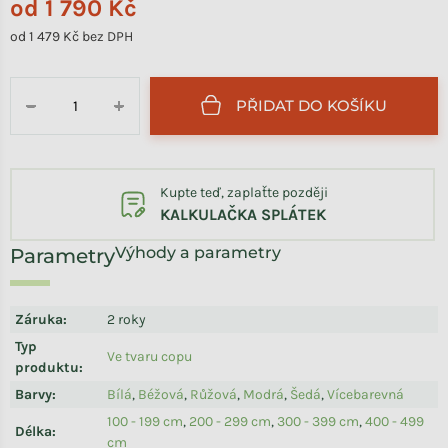
od
1 790 Kč
od
1 479 Kč
bez DPH
Měrná cena:
PŘIDAT DO KOŠÍKU
−
+
Kupte teď, zaplaťte později
KALKULAČKA SPLÁTEK
Výhody a parametry
Záruka
:
2 roky
Typ
Ve tvaru copu
produktu
:
Barvy
:
Bílá
,
Béžová
,
Růžová
,
Modrá
,
Šedá
,
Vícebarevná
100 - 199 cm
,
200 - 299 cm
,
300 - 399 cm
,
400 - 499
Délka
:
cm