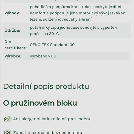
pohodlná a podpůrná konstrukce poskytuje dítěti
Výhody
:
komfort a podporuje jeho motorický vývoj (skákání,
lezení, udržení rovnováhy a hraní
potah díky zipu jednoduše sundejte a vyperte v
Údržba
:
pračce na 30 °C
Dle
OEKO-TEX Standard 100
certifikace
:
Výrobce
:
vyrobeno v EU
Detailní popis produktu
O pružinovém bloku
Antialergenní látka odolná proti oděru
Zajistí maximálně bezpečnou hru