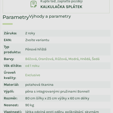
Kupte teď, zaplaťte později
KALKULAČKA SPLÁTEK
Výhody a parametry
Záruka
:
2 roky
EAN
:
Zvolte variantu
Typ
Pěnové hřiště
produktu
:
Barvy
:
Béžová
,
Oranžová
,
Růžová
,
Modrá
,
Hnědá
,
Šedá
Věk dítěte
:
od 1 roku
Úroveň
Exclusive
kvality
:
Materiál
:
potahová tkanina
Výplň
:
pěna s integrovanými pružinami Bonnell
Rozměr
:
80 cm šířky x 25 cm výšky x 60 cm délky
Nosnost
:
90 kg
Vlastnosti
:
látka odolná proti oděru, poškrábání, skvrnám