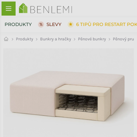
Přejít na obsah
PRODUKTY
SLEVY
6 TIPŮ PRO RESTART PO
Pěnové bunkry
Produkty
Bunkry a hračky
Pěnový pruž
ZPĚT DO OBCHODU