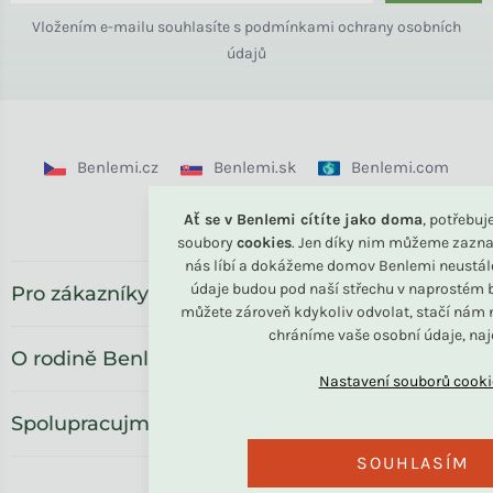
Vložením e-mailu souhlasíte s
podmínkami ochrany osobních
údajů
Benlemi.cz
Benlemi.sk
Benlemi.com
Benlemi.ro
Ať se v Benlemi cítíte jako doma
, potřebu
soubory
cookies
. Jen díky nim můžeme zazna
nás líbí a dokážeme domov Benlemi neustál
údaje budou pod naší střechu v naprostém b
Pro zákazníky
můžete zároveň kdykoliv odvolat, stačí nám n
chráníme vaše osobní údaje, na
O rodině Benlemi
Spolupracujme
SOUHLASÍM