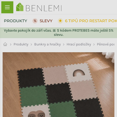
Přejít na obsah
PRODUKTY
SLEVY
6 TIPŮ PRO RESTART PO
Vybavte pokojík do září včas. 🎀 S kódem PROTEBE5 máte ještě 5%
slevu.
ZPĚT DO OBCHODU
ZPĚT DO OBCHODU
Pěnové pod
Produkty
Bunkry a hračky
Hrací podložky