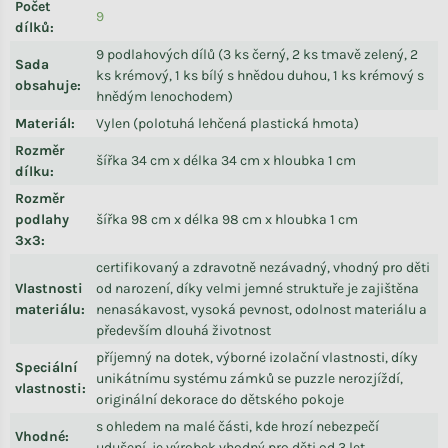
Počet
9
dílků
:
9 podlahových dílů (3 ks černý, 2 ks tmavě zelený, 2
Sada
ks krémový, 1 ks bílý s hnědou duhou, 1 ks krémový s
obsahuje
:
hnědým lenochodem)
Materiál
:
Vylen (polotuhá lehčená plastická hmota)
Rozměr
šířka 34 cm x délka 34 cm x hloubka 1 cm
dílku
:
Rozměr
podlahy
šířka 98 cm x délka 98 cm x hloubka 1 cm
3x3
:
certifikovaný a zdravotně nezávadný, vhodný pro děti
Vlastnosti
od narození, díky velmi jemné struktuře je zajištěna
materiálu
:
nenasákavost, vysoká pevnost, odolnost materiálu a
především dlouhá životnost
příjemný na dotek, výborné izolační vlastnosti, díky
Speciální
unikátnímu systému zámků se puzzle nerozjíždí,
vlastnosti
:
originální dekorace do dětského pokoje
s ohledem na malé části, kde hrozí nebezpečí
Vhodné
:
udušení, je výrobek vhodný pro děti od 3 let