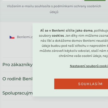
Vložením e-mailu souhlasíte s
podmínkami ochrany osobních
údajů
Ať se v Benlemi cítíte jako doma
, potřebu
soubory
cookies
. Jen díky nim můžeme zazna
Benlemi.cz
Benlemi.sk
Benlemi.com
nás líbí a dokážeme domov Benlemi neustál
údaje budou pod naší střechu v naprostém b
Benlemi.ro
můžete zároveň kdykoliv odvolat, stačí nám n
chráníme vaše osobní údaje, na
Pro zákazníky
O rodině Benlemi
SOUHLASÍM
Spolupracujme