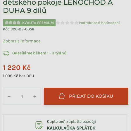
dětského pokoje LENOCHOD A
DUHA 9 dílů
KVALITA PREMIUM
Podrobnosti hodnocení
Průměrné hodnocení produktu je 0,0 
Kód:
300-23-0056
Zobrazit informace
Odesíláme během 1 - 3 týdnů
1 220 Kč
1 008 Kč bez DPH
Měrná cena:
PŘIDAT DO KOŠÍKU
−
+
Kupte teď, zaplaťte později
KALKULAČKA SPLÁTEK