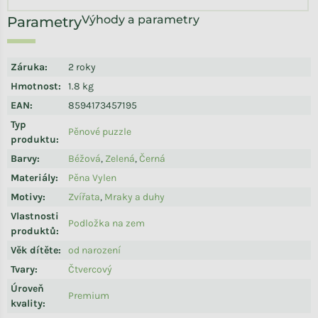
Výhody a parametry
Záruka
:
2 roky
Hmotnost
:
1.8 kg
EAN
:
8594173457195
Typ
Pěnové puzzle
produktu
:
Barvy
:
Béžová
,
Zelená
,
Černá
Materiály
:
Pěna Vylen
Motivy
:
Zvířata
,
Mraky a duhy
Vlastnosti
Podložka na zem
produktů
:
Věk dítěte
:
od narození
Tvary
:
Čtvercový
Úroveň
Premium
kvality
: