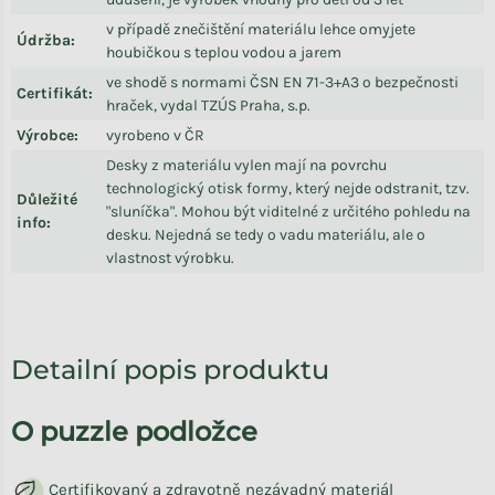
v případě znečištění materiálu lehce omyjete
Údržba
:
houbičkou s teplou vodou a jarem
ve shodě s normami ČSN EN 71-3+A3 o bezpečnosti
Certifikát
:
hraček, vydal TZÚS Praha, s.p.
Výrobce
:
vyrobeno v ČR
Desky z materiálu vylen mají na povrchu
technologický otisk formy, který nejde odstranit, tzv.
Důležité
"sluníčka". Mohou být viditelné z určitého pohledu na
info
:
desku. Nejedná se tedy o vadu materiálu, ale o
vlastnost výrobku.
Detailní popis produktu
O puzzle podložce
Certifikovaný a zdravotně nezávadný materiál