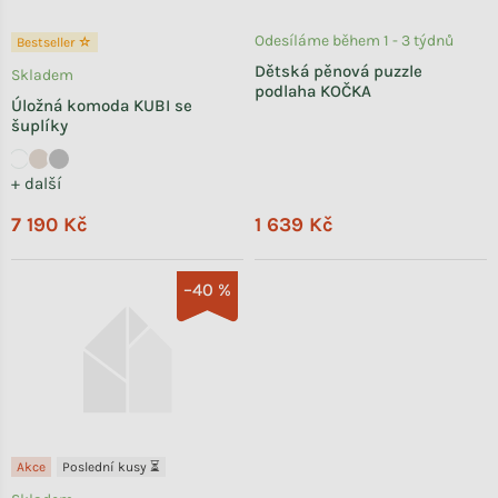
Odesíláme během 1 - 3 týdnů
Bestseller ☆
Dětská pěnová puzzle
Skladem
podlaha KOČKA
Úložná komoda KUBI se
šuplíky
+ další
7 190 Kč
1 639 Kč
–40 %
Akce
Poslední kusy ⏳