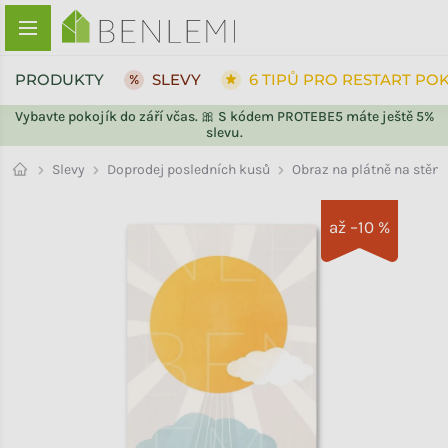
Přejít na obsah
PRODUKTY
SLEVY
6 TIPŮ PRO RESTART PO
Vybavte pokojík do září včas. 🎀 S kódem PROTEBE5 máte ještě 5%
slevu.
ZPĚT DO OBCHODU
ZPĚT DO OBCHODU
Doprodej posledních kusů
Slevy
Obraz na plátně na stěn
až –10 %