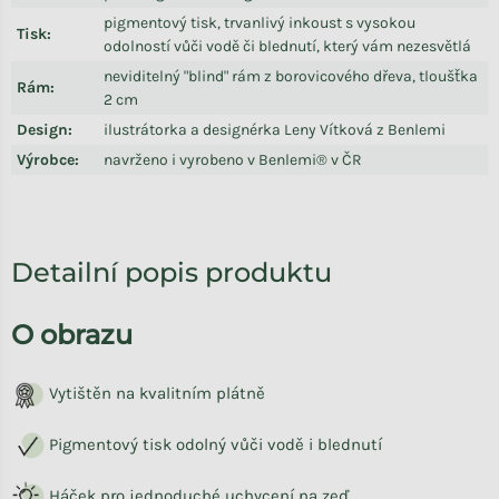
pigmentový tisk, trvanlivý inkoust s vysokou
Tisk
:
odolností vůči vodě či blednutí, který vám nezesvětlá
neviditelný "blind" rám z borovicového dřeva, tloušťka
Rám
:
2 cm
Design
:
ilustrátorka a designérka Leny Vítková z Benlemi
Výrobce
:
navrženo i vyrobeno v Benlemi® v ČR
Detailní popis produktu
O obrazu
Vytištěn na kvalitním plátně
Pigmentový tisk odolný vůči vodě i blednutí
Háček pro jednoduché uchycení na zeď