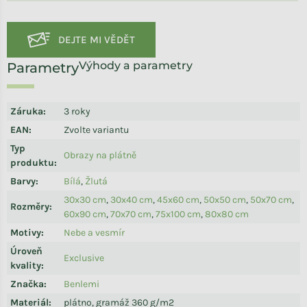
Výhody a parametry
Záruka
:
3 roky
EAN
:
Zvolte variantu
Typ
Obrazy na plátně
produktu
:
Barvy
:
Bílá
,
Žlutá
30x30 cm
,
30x40 cm
,
45x60 cm
,
50x50 cm
,
50x70 cm
,
Rozměry
:
60x90 cm
,
70x70 cm
,
75x100 cm
,
80x80 cm
Motivy
:
Nebe a vesmír
Úroveň
Exclusive
kvality
:
Značka
:
Benlemi
Materiál
:
plátno, gramáž 360 g/m2