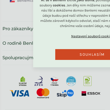
Ať se v Benlemi cítíte jako doma
, potřebu
Benlemi.cz
Benlemi.sk
Benlemi.com
soubory
cookies
. Jen díky nim můžeme zazna
nás líbí a dokážeme domov Benlemi neustál
Benlemi.ro
údaje budou pod naší střechu v naprostém b
můžete zároveň kdykoliv odvolat, stačí nám n
chráníme vaše osobní údaje, na
Pro zákazníky
O rodině Benlemi
SOUHLASÍM
Spolupracujme