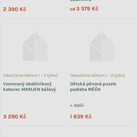
3 579 Kč
2 390 Kč
od
Odesíláme během 1 - 3 týdnů
Odesíláme během 1 - 3 týdnů
Vzorovaný obdélníkový
Dětská pěnová puzzle
koberec MARLIEN béžový
podlaha MÉĎA
+ další
3 290 Kč
1 639 Kč