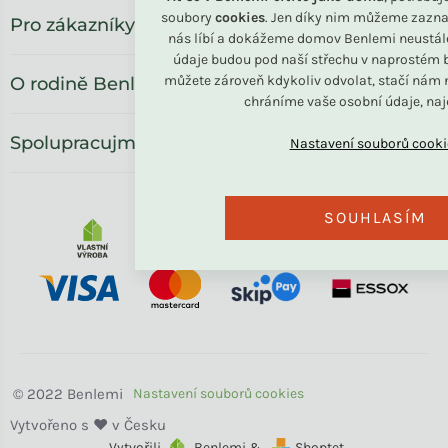
soubory
cookies
. Jen díky nim můžeme zazna
Pro zákazníky
nás líbí a dokážeme domov Benlemi neustál
údaje budou pod naší střechu v naprostém b
můžete zároveň kdykoliv odvolat, stačí nám n
O rodině Benlemi
chráníme vaše osobní údaje, na
Spolupracujme
SOUHLASÍM
Benlemi
Vytvořili
Benlemi &
Shoptet