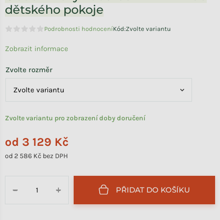
dětského pokoje
Podrobnosti hodnocení
Kód:
Zvolte variantu
Průměrné hodnocení produktu je 0,0 z 5 hvězdiček.
Zobrazit informace
Zvolte rozměr
Zvolte variantu pro zobrazení doby doručení
od
3 129 Kč
od
2 586 Kč
bez DPH
Měrná cena:
PŘIDAT DO KOŠÍKU
−
+