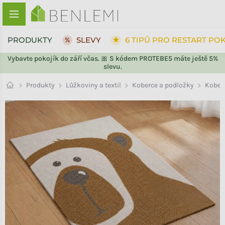
Přejít na obsah
PRODUKTY
SLEVY
6 TIPŮ PRO RESTART PO
Vybavte pokojík do září včas. 🎀 S kódem PROTEBE5 máte ještě 5%
slevu.
ZPĚT DO OBCHODU
ZPĚT DO OBCHODU
Kober
Produkty
Lůžkoviny a textil
Koberce a podložky