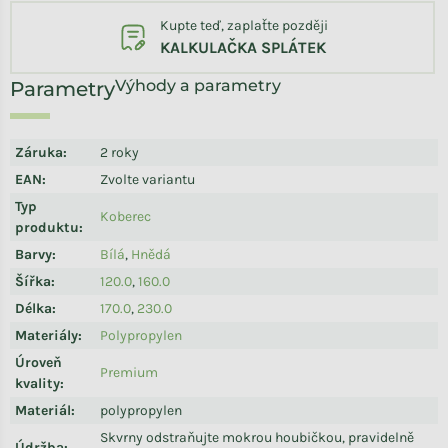
Kupte teď, zaplaťte později
KALKULAČKA SPLÁTEK
Výhody a parametry
Záruka
:
2 roky
EAN
:
Zvolte variantu
Typ
Koberec
produktu
:
Barvy
:
Bílá
,
Hnědá
Šířka
:
120.0
,
160.0
Délka
:
170.0
,
230.0
Materiály
:
Polypropylen
Úroveň
Premium
kvality
:
Materiál
:
polypropylen
Skvrny odstraňujte mokrou houbičkou, pravidelně
Údržba
: