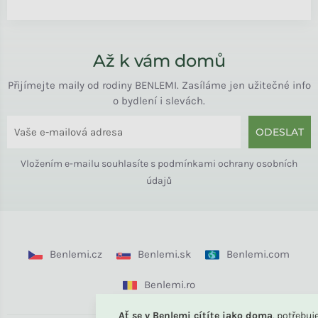
Až k vám domů
Přijímejte maily od rodiny BENLEMI. Zasíláme jen užitečné info
o bydlení i slevách.
ODESLAT
Vložením e-mailu souhlasíte s
podmínkami ochrany osobních
údajů
Benlemi.cz
Benlemi.sk
Benlemi.com
Benlemi.ro
Ať se v Benlemi cítíte jako doma
, potřebu