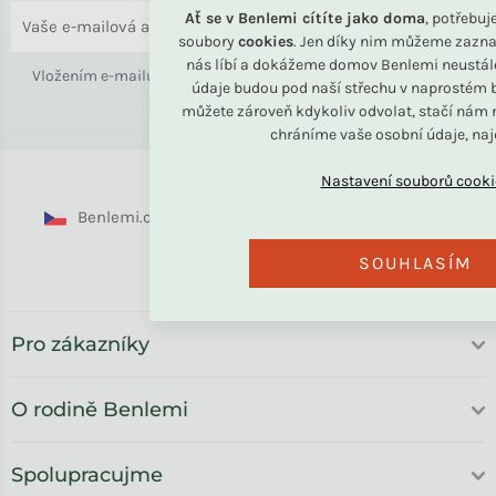
Ať se v Benlemi cítíte jako doma
, potřebu
ODESLAT
soubory
cookies
. Jen díky nim můžeme zazna
nás líbí a dokážeme domov Benlemi neustál
Vložením e-mailu souhlasíte s
podmínkami ochrany osobních
údaje budou pod naší střechu v naprostém b
údajů
můžete zároveň kdykoliv odvolat, stačí nám n
chráníme vaše osobní údaje, na
Benlemi.cz
Benlemi.sk
Benlemi.com
SOUHLASÍM
Benlemi.ro
Pro zákazníky
O rodině Benlemi
Spolupracujme