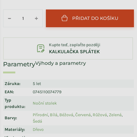
Měrná cena:
PŘIDAT DO KOŠÍKU
−
+
Kupte teď, zaplaťte později
KALKULAČKA SPLÁTEK
Výhody a parametry
Záruka
:
5 let
EAN
:
0745110074779
Typ
Noční stolek
produktu
:
Přírodní
,
Bílá
,
Béžová
,
Červená
,
Růžová
,
Zelená
,
Barvy
:
Šedá
Materiály
:
Dřevo