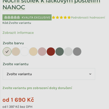
Noční stolek k laťkovým postelím
NANOC
KVALITA EXCLUSIVE
Podrobnosti hodnocení
Průměrné hodnocení produktu je 
Kód:
Zvolte variantu
Zobrazit informace
Zvolte barvu
Zvolte variantu
Zvolte variantu pro zobrazení doby doručení
od
1 690 Kč
od
1 397 Kč
bez DPH