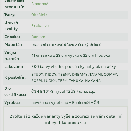
Vlastnosti
S podnoží
produktů
:
Tvary
:
Obdélník
Úroveň
Exclusive
kvality
:
Značka
:
Benlemi
Materiál
:
masivní smrkové dřevo z českých lesů
Vnější
41 cm šířka x 23 cm výška x 32 cm hloubka
rozměr
:
Lakování
:
EKO barvy vhodné pro dětský nábytek i hračky
STUDY, KIDDY, TEENY, DREAMY, TATAMI, COMFY,
K postelím
:
POPPI, LUCKY, TERY, TAHUKA, NAKANA
Dle
ČSN EN 71-3, vydal TZÚS Praha, s.p.
certifikace
:
Výrobce
:
navrženo i vyrobeno v Benlemi® v ČR
Zvolte si z každé varianty výše a zobrazí se vám detailní
infografika produktu