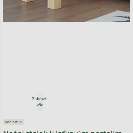
Zobrazit
vše
Benlemi®