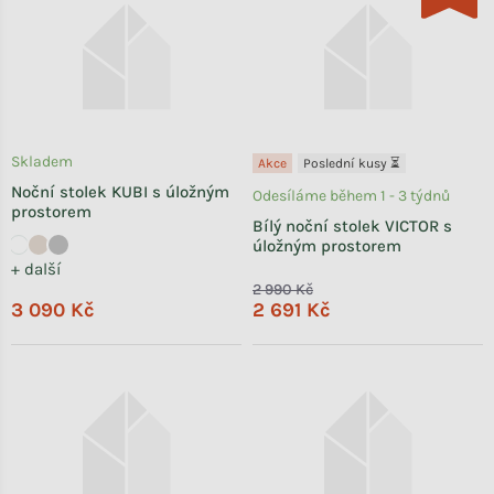
Skladem
Akce
Poslední kusy ⏳
Noční stolek KUBI s úložným
Odesíláme během 1 - 3 týdnů
prostorem
Bílý noční stolek VICTOR s
úložným prostorem
+ další
2 990 Kč
3 090 Kč
2 691 Kč