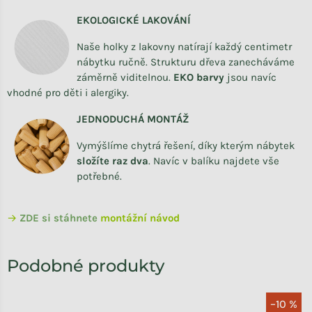
EKOLOGICKÉ LAKOVÁNÍ
Naše holky z lakovny natírají každý centimetr
nábytku ručně. Strukturu dřeva zanecháváme
záměrně viditelnou.
EKO barvy
jsou navíc
vhodné pro děti i alergiky.
JEDNODUCHÁ MONTÁŽ
Vymýšlíme chytrá řešení, díky kterým nábytek
složíte raz dva
.
Navíc v balíku najdete vše
potřebné.
→
ZDE si stáhnete
montážní návod
–10 %