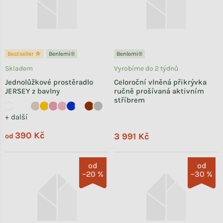
Bestseller ☆
Benlemi®
Benlemi®
Skladem
Vyrobíme do 2 týdnů
Jednolůžkové prostěradlo
Celoroční vlněná přikrývka
JERSEY z bavlny
ručně prošívaná aktivním
stříbrem
+ další
390 Kč
3 991 Kč
od
od
od
–20 %
–30 %