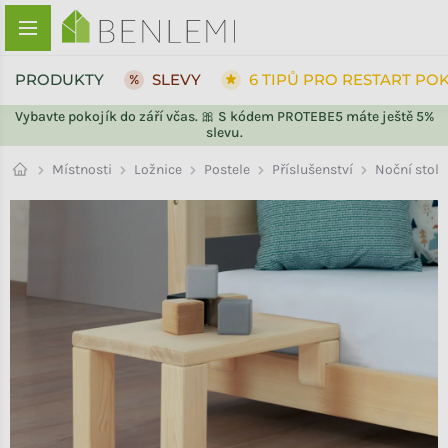
Přejít na obsah
PRODUKTY
SLEVY
6 TIPŮ PRO RESTART PO
Vybavte pokojík do září včas. 🎀 S kódem PROTEBE5 máte ještě 5%
slevu.
ZPĚT DO OBCHODU
ZPĚT DO OBCHODU
Příslušenství
Místnosti
Ložnice
Postele
Noční stol