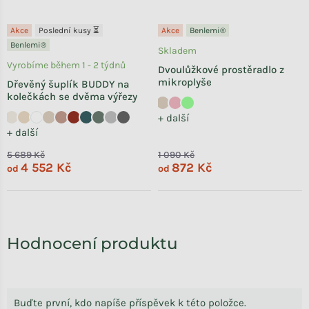
Akce
Poslední kusy ⏳
Akce
Benlemi®
Benlemi®
Skladem
Vyrobíme během 1 - 2 týdnů
Dvoulůžkové prostěradlo z
mikroplyše
Dřevěný šuplík BUDDY na
kolečkách se dvěma výřezy
+ další
+ další
5 689 Kč
1 090 Kč
4 552 Kč
872 Kč
od
od
Výpis hodnocení
Hodnocení produktu
Buďte první, kdo napíše příspěvek k této položce.