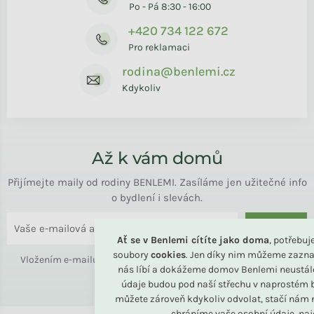
Po - Pá 8:30 - 16:00
+420 734 122 672
Pro reklamaci
rodina@benlemi.cz
Kdykoliv
Až k vám domů
Přijímejte maily od rodiny BENLEMI. Zasíláme jen užitečné info
o bydlení i slevách.
ODESLAT
Ať se v Benlemi cítíte jako doma
, potřebu
soubory
cookies
. Jen díky nim můžeme zazna
Vložením e-mailu souhlasíte s
podmínkami ochrany osobních
nás líbí a dokážeme domov Benlemi neustál
údajů
údaje budou pod naší střechu v naprostém b
můžete zároveň kdykoliv odvolat, stačí nám n
chráníme vaše osobní údaje, na