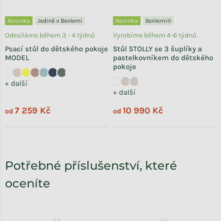
Novinka
Jedině v Benlemi
Novinka
Benlemi®
Odesíláme během 3 - 4 týdnů
Vyrobíme během 4-6 týdnů
Psací stůl do dětského pokoje
Stůl STOLLY se 3 šuplíky a
MODEL
pastelkovníkem do dětského
pokoje
+ další
+ další
7 259 Kč
10 990 Kč
od
od
Potřebné příslušenství, které
oceníte