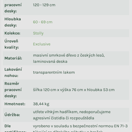
pracovní
120 - 129 cm
desky
:
Hloubka
60 - 69 cm
desky
:
Kolekce
:
Stolly
Úroveň
Exclusive
kvality
:
masivní smrkové dřevo z českých lesů,
Materiál
:
laminovaná deska
Lakování
transparentním lakem
nohou
:
Rozměr
pracovní
šířka 120 cm x výška 76 cm x hloubka 53 cm
desky
:
Hmotnost
:
38,44 kg
utřete vlhkým hadříkem, nedoporučujeme
Údržba
:
agresivní čistidla či rozpouštědla
Dle
vyrobeno v souladu s bezpečnostní normou EN 71-3