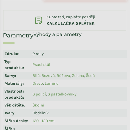
Kupte teď, zaplaťte později
KALKULAČKA SPLÁTEK
Výhody a parametry
Záruka
:
2 roky
Typ
Psací stůl
produktu
:
Barvy
:
Bílá
,
Béžová
,
Růžová
,
Zelená
,
Šedá
Materiály
:
Dřevo
,
Lamino
Vlastnosti
S policí
,
S pastelkovníky
produktů
:
Věk dítěte
:
Školní
Tvary
:
Obdélník
Šířka desky
:
120 - 129 cm
Šířka