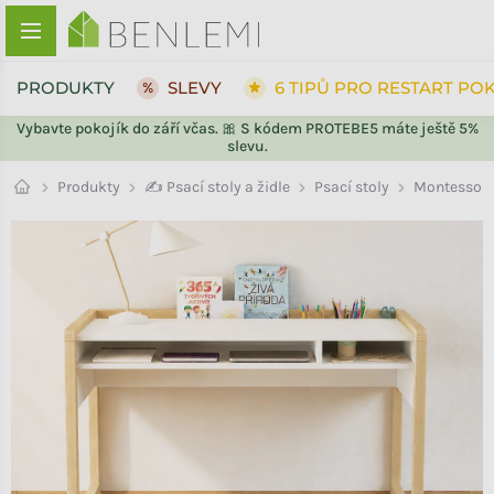
Přejít na obsah
PRODUKTY
SLEVY
6 TIPŮ PRO RESTART PO
Vybavte pokojík do září včas. 🎀 S kódem PROTEBE5 máte ještě 5%
slevu.
ZPĚT DO OBCHODU
ZPĚT DO OBCHODU
Psací stoly
Produkty
✍️ Psací stoly a židle
Montessori