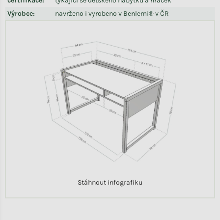
certifikace
:
týkající se dětského nábytku a hraček
Výrobce
:
navrženo i vyrobeno v Benlemi® v ČR
Stáhnout infografiku