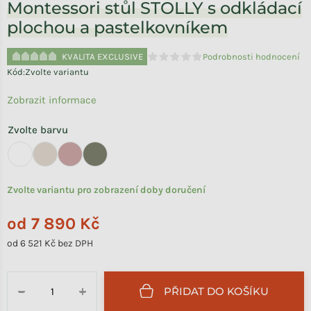
Montessori stůl STOLLY s odkládací
plochou a pastelkovníkem
KVALITA EXCLUSIVE
Podrobnosti hodnocení
Průměrné hodnocení produktu je 
Kód:
Zvolte variantu
Zobrazit informace
Zvolte barvu
Zvolte variantu pro zobrazení doby doručení
od
7 890 Kč
od
6 521 Kč
bez DPH
Měrná cena:
PŘIDAT DO KOŠÍKU
−
+