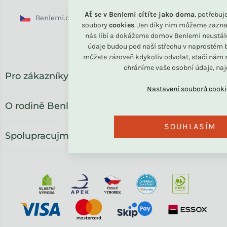
Ať se v Benlemi cítíte jako doma
, potřebu
Benlemi.cz
Benlemi.sk
Benlemi.com
soubory
cookies
. Jen díky nim můžeme zazna
nás líbí a dokážeme domov Benlemi neustál
Benlemi.ro
údaje budou pod naší střechu v naprostém b
můžete zároveň kdykoliv odvolat, stačí nám n
chráníme vaše osobní údaje, na
Pro zákazníky
O rodině Benlemi
SOUHLASÍM
Spolupracujme