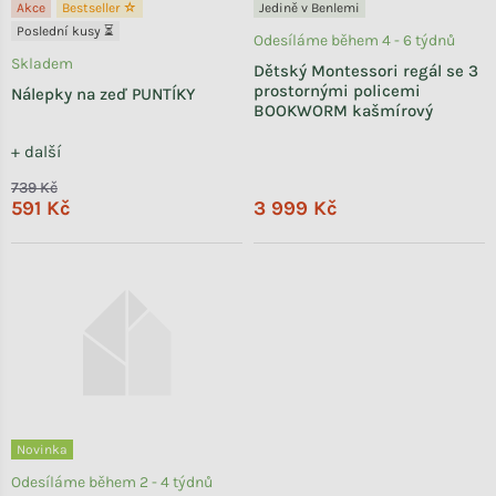
Akce
Bestseller ☆
Jedině v Benlemi
Poslední kusy ⏳
Odesíláme během 4 - 6 týdnů
Skladem
Dětský Montessori regál se 3
prostornými policemi
Nálepky na zeď PUNTÍKY
BOOKWORM kašmírový
+ další
739 Kč
591 Kč
3 999 Kč
Novinka
Odesíláme během 2 - 4 týdnů