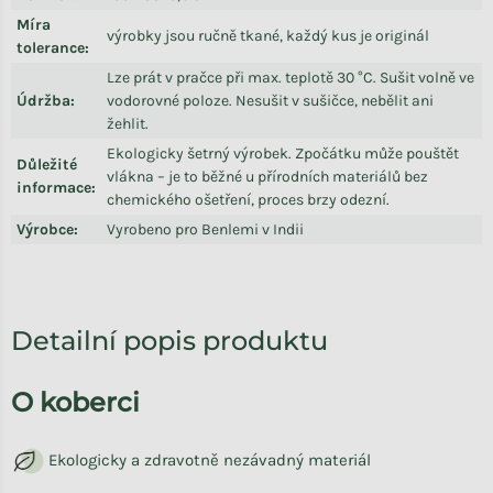
Míra
výrobky jsou ručně tkané, každý kus je originál
tolerance
:
Lze prát v pračce při max. teplotě 30 °C. Sušit volně ve
Údržba
:
vodorovné poloze. Nesušit v sušičce, nebělit ani
žehlit.
Ekologicky šetrný výrobek. Zpočátku může pouštět
Důležité
vlákna – je to běžné u přírodních materiálů bez
informace
:
chemického ošetření, proces brzy odezní.
Výrobce
:
Vyrobeno pro Benlemi v Indii
Detailní popis produktu
O koberci
Ekologicky a zdravotně nezávadný materiál