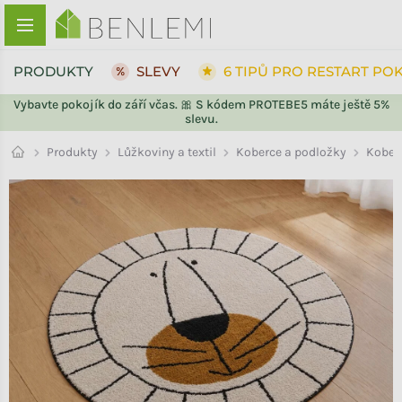
Přejít na obsah
PRODUKTY
SLEVY
6 TIPŮ PRO RESTART PO
Vybavte pokojík do září včas. 🎀 S kódem PROTEBE5 máte ještě 5%
slevu.
ZPĚT DO OBCHODU
ZPĚT DO OBCHODU
Kober
Produkty
Lůžkoviny a textil
Koberce a podložky