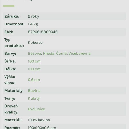
Záruka
:
2 roky
Hmotnost
:
1.4 kg
EAN
:
8720618800046
Typ
Koberec
produktu
:
Barvy
:
Béžová
,
Hnědá
,
Černá
,
Vícebarevná
Šířka
:
100 cm
Délka
:
100 cm
Výška
0,6 cm
vlasu
:
Materiály
:
Bavlna
Tvary
:
Kulatý
Úroveň
Exclusive
kvality
:
Materiál
:
100% bavlna
Rozměr
:
100x100x0,6 cm