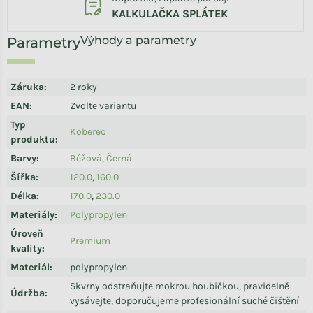
KALKULAČKA SPLÁTEK
Výhody a parametry
Záruka
:
2 roky
EAN
:
Zvolte variantu
Typ
Koberec
produktu
:
Barvy
:
Béžová
,
Černá
Šířka
:
120.0
,
160.0
Délka
:
170.0
,
230.0
Materiály
:
Polypropylen
Úroveň
Premium
kvality
:
Materiál
:
polypropylen
Skvrny odstraňujte mokrou houbičkou, pravidelně
Údržba
:
vysávejte, doporučujeme profesionální suché čištění