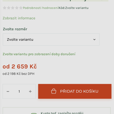
Podrobnosti hodnocení
Kód:
Zvolte variantu
Průměrné hodnocení produktu je 0,0 z 5 hvězdiček.
Zobrazit informace
Zvolte rozměr
Zvolte variantu pro zobrazení doby doručení
od
2 659 Kč
od
2 198 Kč
bez DPH
Měrná cena:
PŘIDAT DO KOŠÍKU
−
+
Kupte teď, zaplaťte později