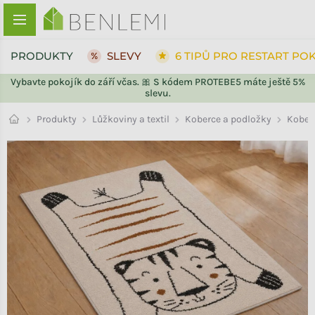
Přejít na obsah
PRODUKTY
SLEVY
6 TIPŮ PRO RESTART PO
Vybavte pokojík do září včas. 🎀 S kódem PROTEBE5 máte ještě 5%
slevu.
ZPĚT DO OBCHODU
ZPĚT DO OBCHODU
Kober
Produkty
Lůžkoviny a textil
Koberce a podložky