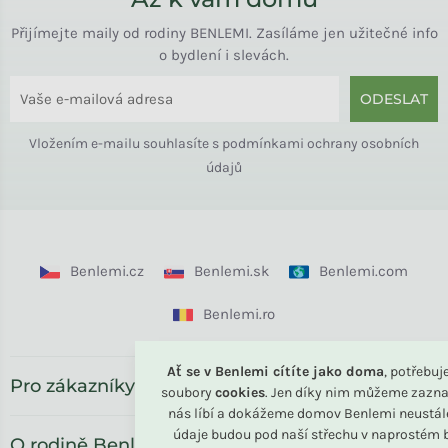
Přijímejte maily od rodiny BENLEMI. Zasíláme jen užitečné info
o bydlení i slevách.
ODESLAT
Vložením e-mailu souhlasíte s
podmínkami ochrany osobních
údajů
Benlemi.cz
Benlemi.sk
Benlemi.com
Benlemi.ro
Ať se v Benlemi cítíte jako doma
, potřebu
Pro zákazníky
soubory
cookies
. Jen díky nim můžeme zazna
nás líbí a dokážeme domov Benlemi neustál
údaje budou pod naší střechu v naprostém b
O rodině Benlemi