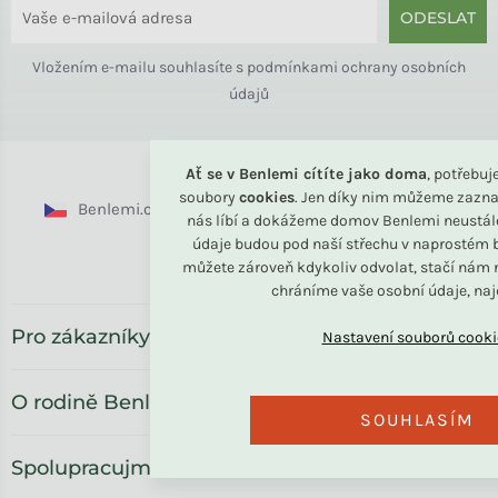
ODESLAT
Vložením e-mailu souhlasíte s
podmínkami ochrany osobních
údajů
Ať se v Benlemi cítíte jako doma
, potřebu
soubory
cookies
. Jen díky nim můžeme zazna
Benlemi.cz
Benlemi.sk
Benlemi.com
nás líbí a dokážeme domov Benlemi neustál
údaje budou pod naší střechu v naprostém b
Benlemi.ro
můžete zároveň kdykoliv odvolat, stačí nám n
chráníme vaše osobní údaje, na
Pro zákazníky
O rodině Benlemi
SOUHLASÍM
Spolupracujme