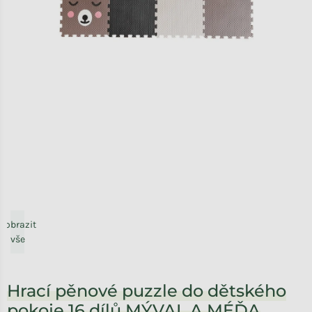
Zobrazit
vše
Hrací pěnové puzzle do dětského
pokoje 16 dílů MÝVAL A MÉĎA