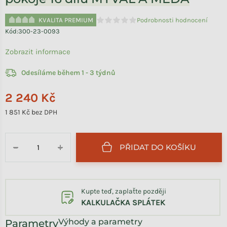
KVALITA PREMIUM
Podrobnosti hodnocení
Průměrné hodnocení produktu je 0,0 
Kód:
300-23-0093
Zobrazit informace
Odesíláme během 1 - 3 týdnů
2 240 Kč
1 851 Kč bez DPH
Měrná cena:
PŘIDAT DO KOŠÍKU
−
+
Kupte teď, zaplaťte později
KALKULAČKA SPLÁTEK
Výhody a parametry