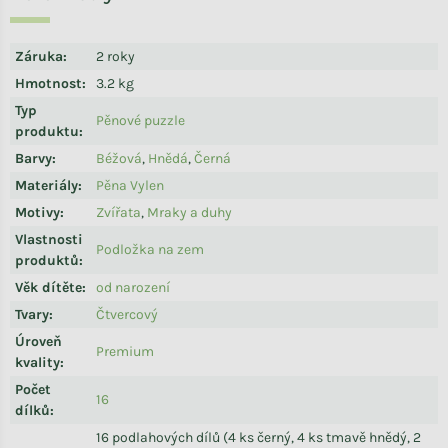
Záruka
:
2 roky
Hmotnost
:
3.2 kg
Typ
Pěnové puzzle
produktu
:
Barvy
:
Béžová
,
Hnědá
,
Černá
Materiály
:
Pěna Vylen
Motivy
:
Zvířata
,
Mraky a duhy
Vlastnosti
Podložka na zem
produktů
:
Věk dítěte
:
od narození
Tvary
:
Čtvercový
Úroveň
Premium
kvality
:
Počet
16
dílků
:
16 podlahových dílů (4 ks černý, 4 ks tmavě hnědý, 2