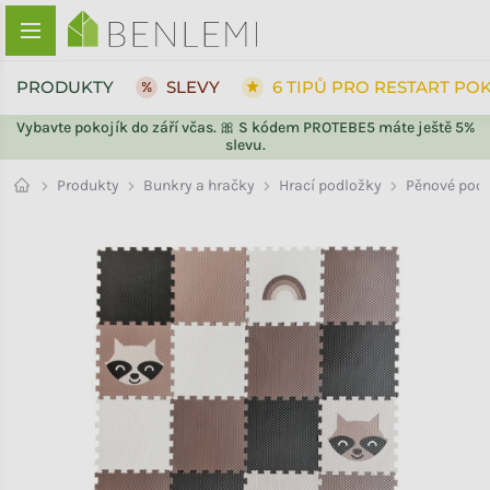
Přejít na obsah
PRODUKTY
SLEVY
6 TIPŮ PRO RESTART PO
Vybavte pokojík do září včas. 🎀 S kódem PROTEBE5 máte ještě 5%
slevu.
ZPĚT DO OBCHODU
ZPĚT DO OBCHODU
Pěnové pod
Produkty
Bunkry a hračky
Hrací podložky