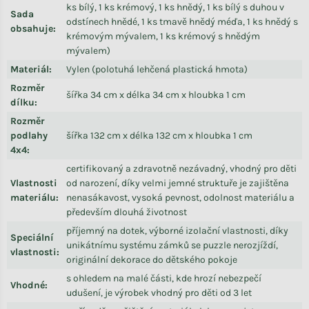
ks bílý, 1 ks krémový, 1 ks hnědý, 1 ks bílý s duhou v
Sada
odstínech hnědé, 1 ks tmavě hnědý méďa, 1 ks hnědý s
obsahuje
:
krémovým mývalem, 1 ks krémový s hnědým
mývalem)
Materiál
:
Vylen (polotuhá lehčená plastická hmota)
Rozměr
šířka 34 cm x délka 34 cm x hloubka 1 cm
dílku
:
Rozměr
podlahy
šířka 132 cm x délka 132 cm x hloubka 1 cm
4x4
:
certifikovaný a zdravotně nezávadný, vhodný pro děti
Vlastnosti
od narození, díky velmi jemné struktuře je zajištěna
materiálu
:
nenasákavost, vysoká pevnost, odolnost materiálu a
především dlouhá životnost
příjemný na dotek, výborné izolační vlastnosti, díky
Speciální
unikátnímu systému zámků se puzzle nerozjíždí,
vlastnosti
:
originální dekorace do dětského pokoje
s ohledem na malé části, kde hrozí nebezpečí
Vhodné
:
udušení, je výrobek vhodný pro děti od 3 let