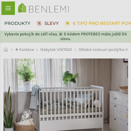
Přejít na obsah
PRODUKTY
SLEVY
6 TIPŮ PRO RESTART PO
Vybavte pokojík do září včas. 🎀 S kódem PROTEBE5 máte ještě 5%
slevu.
ZPĚT DO OBCHODU
ZPĚT DO OBCHODU
Nábytek VINTAGE
➕ Kolekce
Dětská rostoucí postýlka V