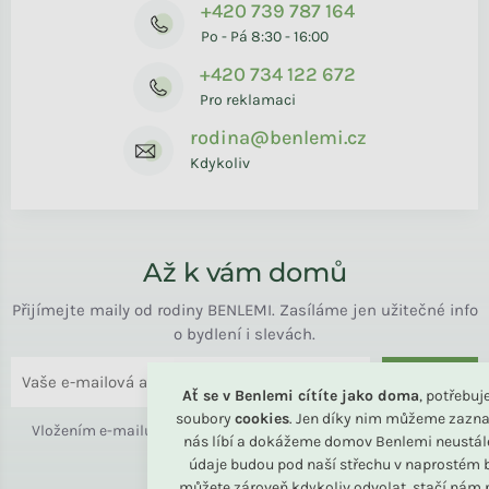
+420 739 787 164
Po - Pá 8:30 - 16:00
+420 734 122 672
Pro reklamaci
rodina@benlemi.cz
Kdykoliv
Až k vám domů
Přijímejte maily od rodiny BENLEMI. Zasíláme jen užitečné info
o bydlení i slevách.
ODESLAT
Ať se v Benlemi cítíte jako doma
, potřebu
soubory
cookies
. Jen díky nim můžeme zazna
Vložením e-mailu souhlasíte s
podmínkami ochrany osobních
nás líbí a dokážeme domov Benlemi neustál
údajů
údaje budou pod naší střechu v naprostém b
můžete zároveň kdykoliv odvolat, stačí nám n