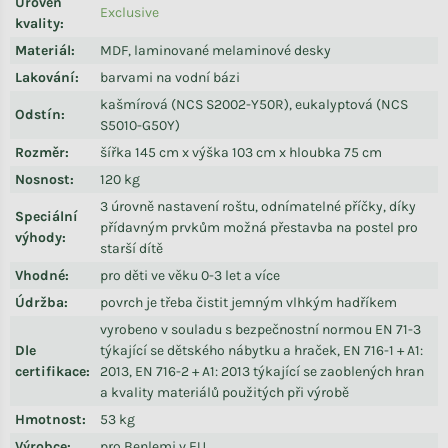
Úroveň
Exclusive
kvality
:
Materiál
:
MDF, laminované melaminové desky
Lakování
:
barvami na vodní bázi
kašmírová (NCS S2002-Y50R), eukalyptová (NCS
Odstín
:
S5010-G50Y)
Rozměr
:
šířka 145 cm x výška 103 cm x hloubka 75 cm
Nosnost
:
120 kg
3 úrovně nastavení roštu, odnímatelné příčky, díky
Speciální
přídavným prvkům možná přestavba na postel pro
výhody
:
starší dítě
Vhodné
:
pro děti ve věku 0-3 let a více
Údržba
:
povrch je třeba čistit jemným vlhkým hadříkem
vyrobeno v souladu s bezpečnostní normou EN 71-3
Dle
týkající se dětského nábytku a hraček, EN 716-1 + A1:
certifikace
:
2013, EN 716-2 + A1: 2013 týkající se zaoblených hran
a kvality materiálů použitých při výrobě
Hmotnost
:
53 kg
Výrobce
:
pro Benlemi v EU