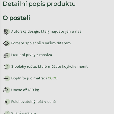
Detailní popis produktu
O posteli
Autorský design, který najdete jen u nás
Poroste společně s vašim dítětem
Luxusní prvky z masivu
3
polohy roštu, které můžete kdykoliv měnit
D
oplníte ji o matraci
COCO
Unese až 120 kg
Poloho
vatelný rošt v ceně
2 letá garance