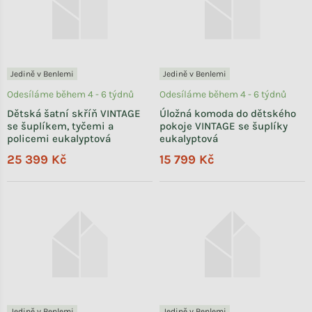
Jedině v Benlemi
Jedině v Benlemi
Odesíláme během 4 - 6 týdnů
Odesíláme během 4 - 6 týdnů
Dětská šatní skříň VINTAGE
Úložná komoda do dětského
se šuplíkem, tyčemi a
pokoje VINTAGE se šuplíky
policemi eukalyptová
eukalyptová
25 399 Kč
15 799 Kč
Jedině v Benlemi
Jedině v Benlemi