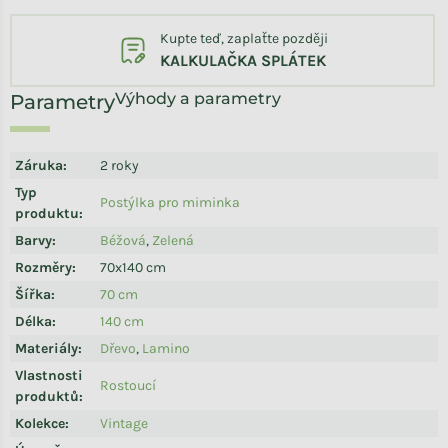
Kupte teď, zaplaťte později
KALKULAČKA SPLÁTEK
Výhody a parametry
Záruka
:
2 roky
Typ
Postýlka pro miminka
produktu
:
Barvy
:
Béžová
,
Zelená
Rozměry
:
70x140 cm
Šířka
:
70 cm
Délka
:
140 cm
Materiály
:
Dřevo
,
Lamino
Vlastnosti
Rostoucí
produktů
:
Kolekce
:
Vintage