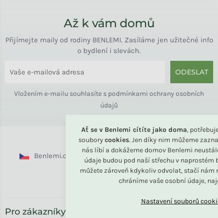
Až k vám domů
Přijímejte maily od rodiny BENLEMI. Zasíláme jen užitečné info
o bydlení i slevách.
ODESLAT
Vložením e-mailu souhlasíte s
podmínkami ochrany osobních
údajů
Ať se v Benlemi cítíte jako doma
, potřebu
soubory
cookies
. Jen díky nim můžeme zazna
nás líbí a dokážeme domov Benlemi neustál
Benlemi.cz
Benlemi.sk
Benlemi.com
údaje budou pod naší střechu v naprostém b
můžete zároveň kdykoliv odvolat, stačí nám n
Benlemi.ro
chráníme vaše osobní údaje, na
Pro zákazníky