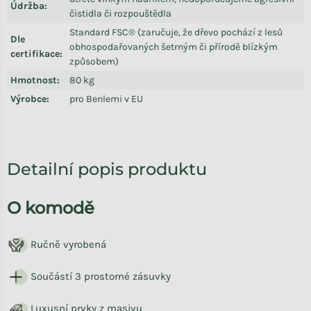
Údržba
:
čistidla či rozpouštědla
Standard FSC® (zaručuje, že dřevo pochází z lesů
Dle
obhospodařovaných šetrným či přírodě blízkým
certifikace
:
způsobem)
Hmotnost
:
80 kg
Výrobce
:
pro Benlemi v EU
Detailní popis produktu
O komodě
Ručně vyrobená
Součástí 3 prostorné zásuvky
Luxusní prvky z masivu