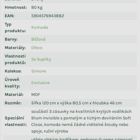
Hmotnost
:
80 kg
EAN
:
5904576943882
Typ
Komoda
produktu
:
Barvy
:
Béžová
Materiály
:
Dřevo
Vlastnosti
Se šuplíky
produktů
:
Kolekce
:
Simone
Úroveň
Exclusive
kvality
:
Materiál
:
MDF
Rozměr
:
šířka 120 cm x výška 80,5 cm x hloubka 46 cm
součástí 3 zásuvky na kvalitních krytých vodítkách
Speciální
Blum Invisible s pomalým a tichým dovíráním Soft
vlastnosti
:
Close, komoda nemá žádné viditelné šrouby nebo
spoje, ruční výroba
utřete vlhkým hadříkem, nedoporučujeme agresivní