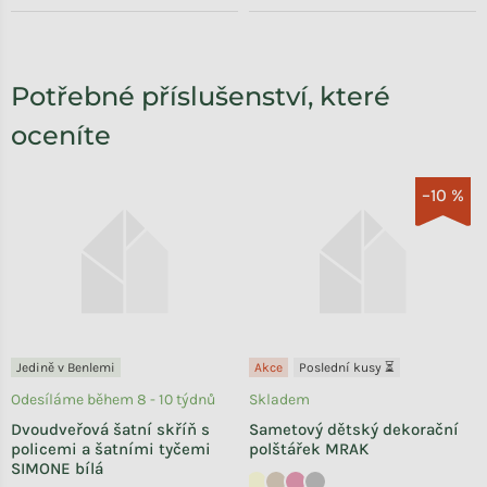
Potřebné příslušenství, které
oceníte
–10 %
Jedině v Benlemi
Akce
Poslední kusy ⏳
Odesíláme během 8 - 10 týdnů
Skladem
Dvoudveřová šatní skříň s
Sametový dětský dekorační
policemi a šatními tyčemi
polštářek MRAK
SIMONE bílá