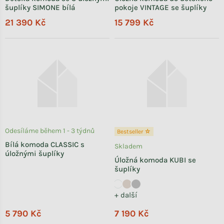
šuplíky SIMONE bílá
pokoje VINTAGE se šuplíky
21 390 Kč
15 799 Kč
Odesíláme během 1 - 3 týdnů
Bestseller ☆
Bílá komoda CLASSIC s
Skladem
úložnými šuplíky
Úložná komoda KUBI se
šuplíky
+ další
5 790 Kč
7 190 Kč