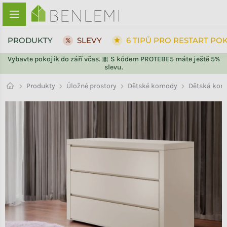
Přejít na obsah
PRODUKTY
SLEVY
6 TIPŮ PRO RESTART PO
Vybavte pokojík do září včas. 🎀 S kódem PROTEBE5 máte ještě 5%
slevu.
ZPĚT DO OBCHODU
ZPĚT DO OBCHODU
Dětské komody
Produkty
Úložné prostory
Dětská kom