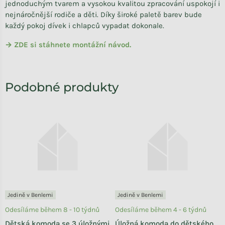
jednoduchým tvarem a vysokou kvalitou zpracování uspokojí i
nejnáročnější rodiče a děti. Díky široké paletě barev bude
každý pokoj dívek i chlapců vypadat dokonale.
→ ZDE si stáhnete montážní návod.
Jedině v Benlemi
Jedině v Benlemi
Odesíláme během 8 - 10 týdnů
Odesíláme během 4 - 6 týdnů
Dětská komoda se 3 úložnými
Úložná komoda do dětského