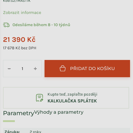
Kód:
S2/MASTIK
Zobrazit informace
Odesíláme během 8 - 10 týdnů
21 390 Kč
17 678 Kč bez DPH
Měrná cena:
PŘIDAT DO KOŠÍKU
−
+
Kupte teď, zaplaťte později
KALKULAČKA SPLÁTEK
Výhody a parametry
Záruka
:
2 roky