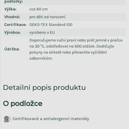
podložky
:
Výška
:
cca 60 cm
Vhodné
:
pro děti od narození
Certifikace
:
OEKO-TEX Standard 100
Výrobce
:
vyrobeno v EU
Doporučujeme ruční praní nebo prát jemně v pračce
na 30 °C, odstřeďovat na 600 otáček. Dodržujte
Údržba
:
pokyny na etiketě nebo přenechte vyčištění
odborníkům.
Detailní popis produktu
O podložce
Certifikované a antialergenní materiály