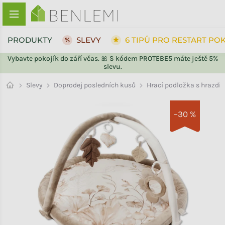
Přejít na obsah
PRODUKTY
SLEVY
6 TIPŮ PRO RESTART PO
Vybavte pokojík do září včas. 🎀 S kódem PROTEBE5 máte ještě 5%
slevu.
ZPĚT DO OBCHODU
ZPĚT DO OBCHODU
Doprodej posledních kusů
Slevy
Hrací podložka s hrazd
–30 %