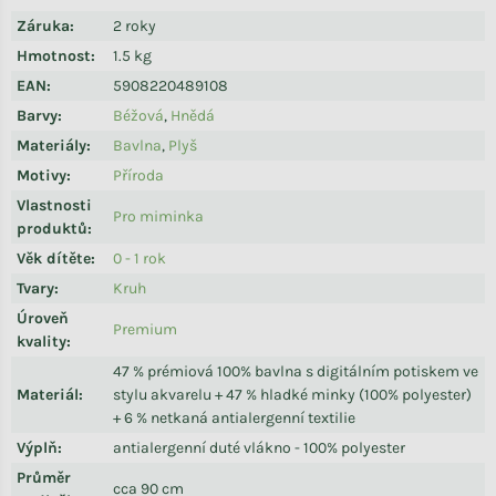
Záruka
:
2 roky
Hmotnost
:
1.5 kg
EAN
:
5908220489108
Barvy
:
Béžová
,
Hnědá
Materiály
:
Bavlna
,
Plyš
Motivy
:
Příroda
Vlastnosti
Pro miminka
produktů
:
Věk dítěte
:
0 - 1 rok
Tvary
:
Kruh
Úroveň
Premium
kvality
:
47 % prémiová 100% bavlna s digitálním potiskem ve
Materiál
:
stylu akvarelu + 47 % hladké minky (100% polyester)
+ 6 % netkaná antialergenní textilie
Výplň
:
antialergenní duté vlákno - 100% polyester
Průměr
cca 90 cm