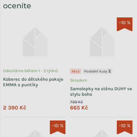
oceníte
–10 %
Odesíláme během 1 - 3 týdnů
Akce
Poslední kusy ⏳
Koberec do dětského pokoje
Skladem
EMMA s puntíky
Samolepky na stěnu DUHY ve
stylu boho
739 Kč
2 390 Kč
665 Kč
–10 %
–10 %