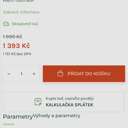
Kód:
DT-0007/BOH
Zobrazit informace
Skladem
(1 ks)
1 990 Kč
1 393 Kč
1 151 Kč bez DPH
Měrná cena:
PŘIDAT DO KOŠÍKU
−
+
Kupte teď, zaplaťte později
KALKULAČKA SPLÁTEK
Výhody a parametry