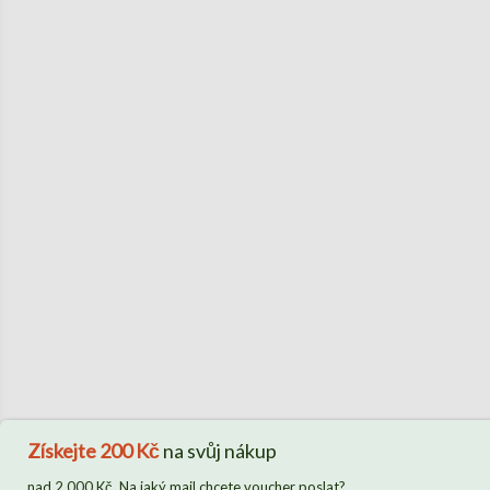
Získejte
200 Kč
na svůj nákup
nad 2 000 Kč. Na jaký mail chcete voucher poslat?