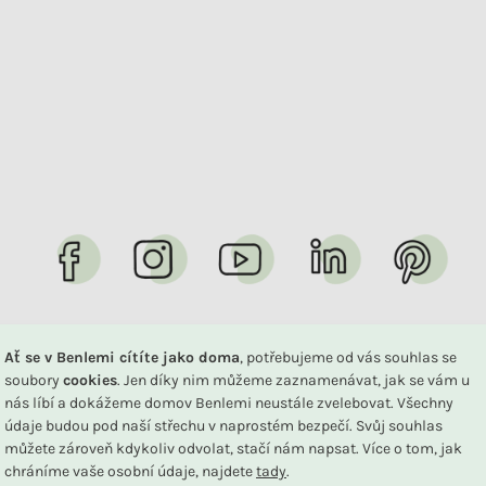
Ať se v Benlemi cítíte jako doma
, potřebujeme od vás souhlas se
soubory
cookies
. Jen díky nim můžeme zaznamenávat, jak se vám u
nás líbí a dokážeme domov Benlemi neustále zvelebovat. Všechny
údaje budou pod naší střechu v naprostém bezpečí. Svůj souhlas
Chcete poradit s výběrem nebo sledovat svou 
můžete zároveň kdykoliv odvolat, stačí nám napsat. Více o tom, jak
chráníme vaše osobní údaje, najdete
tady
.
Společně to vyřešíme!