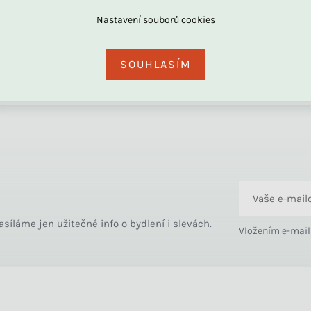
+420 739 787 164
+420 734 122 
Po - Pá 8:30 - 16:00
Pro reklamaci
SOUHLASÍM
asíláme jen užitečné info o bydlení i slevách.
Vložením e-mail