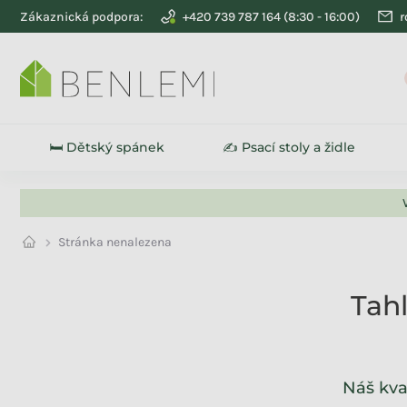
Přejít na obsah
Zákaznická podpora:
+420 739 787 164
r
🛏️ Dětský spánek
✍️ Psací stoly a židle
Stránka nenalezena
Tah
Náš kva