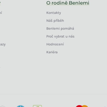
y
O rodině Benlemi
ní
Kontakty
Náš příběh
Benlemi pomáhá
Proč vybrat u nás
tazy
Hodnocení
Kariéra
y