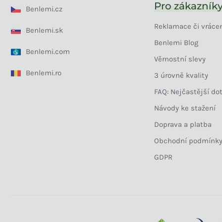
Pro zákazník
Benlemi.cz
Reklamace či vráce
Benlemi.sk
Benlemi Blog
Benlemi.com
Věrnostní slevy
Benlemi.ro
3 úrovně kvality
FAQ: Nejčastější do
Návody ke stažení
Doprava a platba
Obchodní podmínk
GDPR