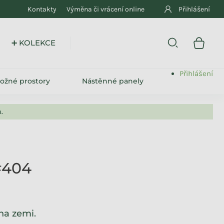
Kontakty
Výměna či vrácení online
Přihlášení
➕ KOLEKCE
Přihlášení
ložné prostory
Nástěnné panely
.
#404
na zemi.