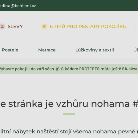
odina@benlemi.cz
SLEVY
6 TIPŮ PRO RESTART POKOJÍKU
Postele
Matrace
Lůžkoviny a textil
Ú
Vybavte pokojík do září včas. 🎀 S kódem PROTEBE5 máte ještě 5% slevu
le stránka je vzhůru nohama 
litní nábytek naštěstí stojí všema nohama pevně 