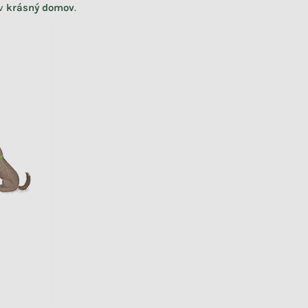
 v
krásný domov
.